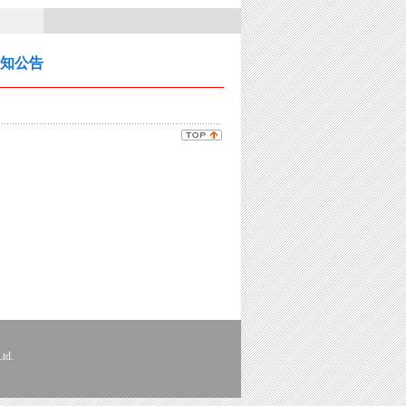
知公告
td.