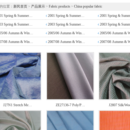
的位置：
新民首页
>
产品展示
>
Fabric products
>
China popular fabric
01 Spring & Summer…
2001 Spring & Summer…
2001 Spring & Sum
4
4
03 Spring & Summer…
2003 Spring & Summer…
2003 Spring & Sum
4
4
05/06 Autumn & Win…
2005/06 Autumn & Win…
2005/06 Autumn & 
4
4
07/08 Autumn & Win…
2007/08 Autumn & Win…
2007/08 Autumn & 
4
4
J27N1 Stretch Me…
ZE27136-7 Poly/P…
J2807 Silk/Wo