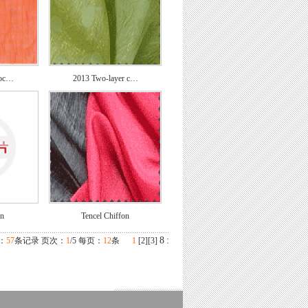
roc…
2013 Two-layer c…
on
Tencel Chiffon
8
:
：
57
条记录 页次：
1
/5 每页：
12
条
1
[
2
][
3
]