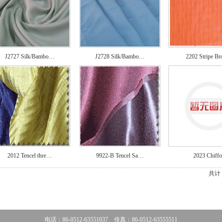
J2727 Silk/Bambo…
J2728 Silk/Bambo…
2202 Stripe B
2012 Tencel thre…
9922-B Tencel Sa…
2023 Chiff
共计
电话：86-0512-63551037 传真：86-0512-63555511