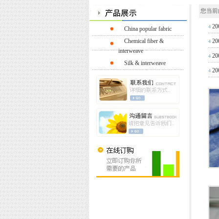
您当前
20
4
China popular fabric
Chemical fiber &
20
4
interweave
20
4
Silk & interweave
20
4