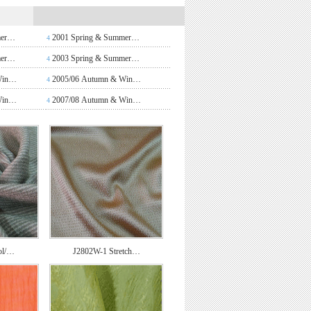
mer…
2001 Spring & Summer…
4
mer…
2003 Spring & Summer…
4
Win…
2005/06 Autumn & Win…
4
Win…
2007/08 Autumn & Win…
4
ol/…
J2802W-1 Stretch…