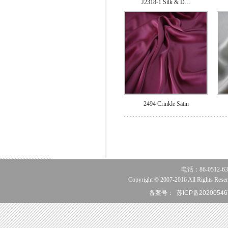
J2318-1 Silk & D…
2494 Crinkle Satin
电话：86-0512-63
Copyright © 2007-2016 All Rights Reser
备案号：
苏ICP备20200546