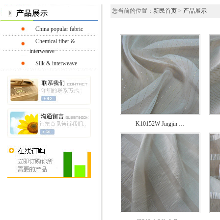
您当前的位置：
新民首页
>
产品展示
China popular fabric
Chemical fiber &
interweave
Silk & interweave
K10152W Jingjin …