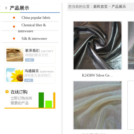
您当前的位置：
新民首页
>
产品展示
China popular fabric
Chemical fiber &
interweave
Silk & interweave
K2458W Silver Ge…