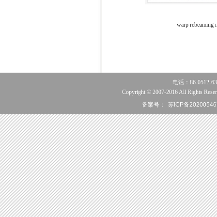
warp rebeaming 
电话：86-0512-63
Copyright © 2007-2016 All Rights Reser
备案号：
苏ICP备20200546