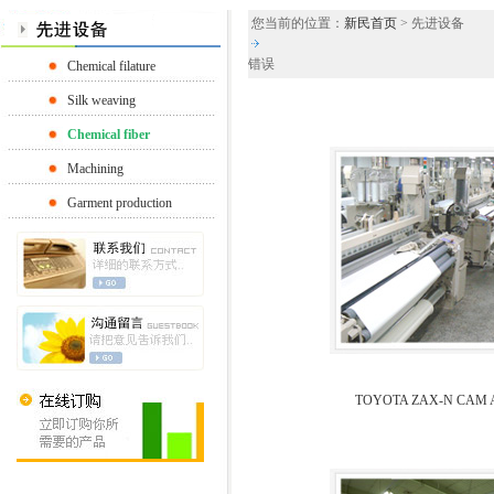
您当前的位置：
新民首页
> 先进设备
错误
Chemical filature
Silk weaving
Chemical fiber
Machining
Garment production
TOYOTA ZAX-N CAM 