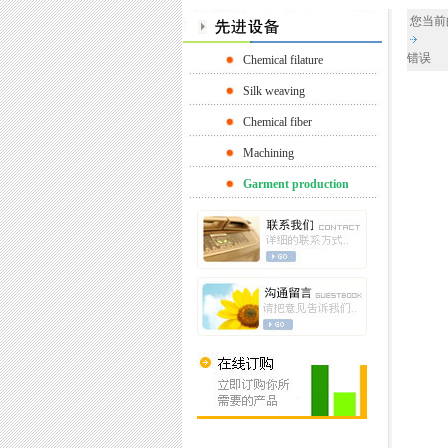
您当前
错误
Chemical filature
Silk weaving
Chemical fiber
Machining
Garment production